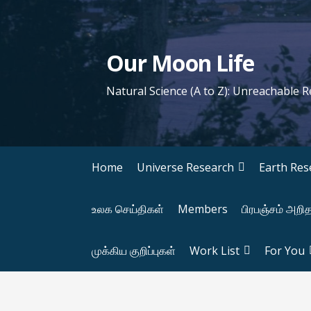
S
k
i
Our Moon Life
p
t
Natural Science (A to Z): Unreachable 
o
c
o
n
Home
Universe Research
Earth Res
t
e
உலக செய்திகள்
Members
பிரபஞ்சம் அறி
n
t
முக்கிய குறிப்புகள்
Work List
For You