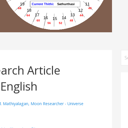
S
e
arch Article
a
r
 English
c
h
f
M. Mathiyalagan, Moon Researcher - Universe
o
r
: