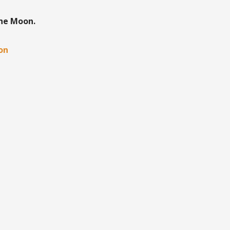
the Moon.
oon