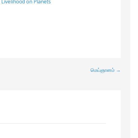
 Livelihood on Planets
மெய்ஞானம் →