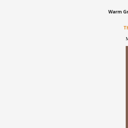
Warm Gre
Th