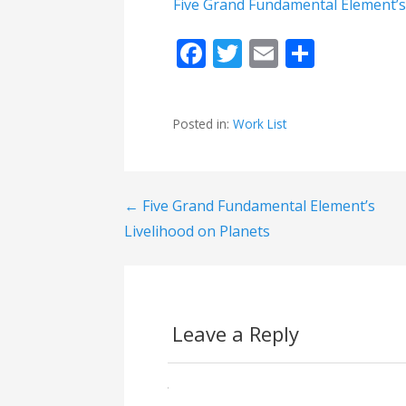
Five Grand Fundamental Element’s
F
T
E
S
ac
w
m
h
e
itt
ai
ar
Posted in:
Work List
b
er
l
e
o
o
← Five Grand Fundamental Element’s
P
k
Livelihood on Planets
o
s
t
Leave a Reply
n