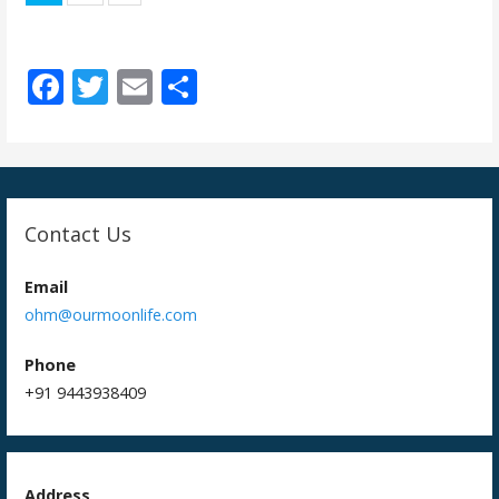
F
T
E
S
ac
w
m
h
e
itt
ai
ar
b
er
l
e
o
Contact Us
o
k
Email
ohm@ourmoonlife.com
Phone
+91 9443938409
Address