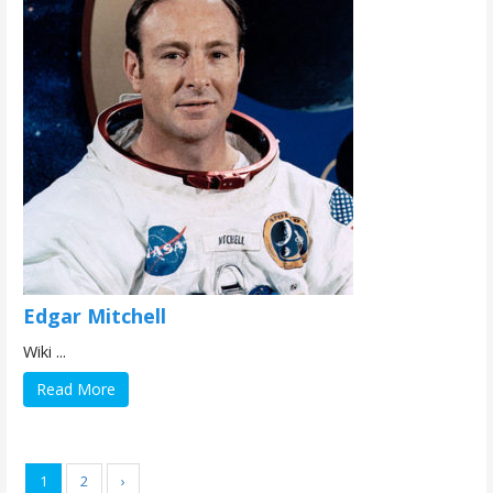
Edgar Mitchell
Wiki ...
Read More
1
2
›