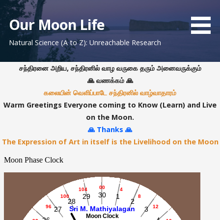
S
k
Our Moon Life
i
Natural Science (A to Z): Unreachable Research
p
t
o
சந்திரனை அறிய, சந்திரனில் வாழ வருகை தரும் அனைவருக்கும்
c
🙏 வணக்கம் 🙏
o
கலையின் வெளிப்பாடே சந்திரனில் வாழ்வாதாரம்
n
Warm Greetings Everyone coming to Know (Learn) and Live
t
on the Moon.
e
🙏 Thanks 🙏
n
The Expression of Art in itself is the Livelihood on the Moon
t