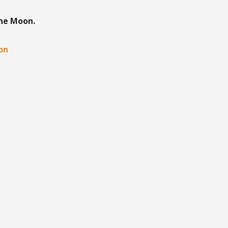
the Moon.
oon