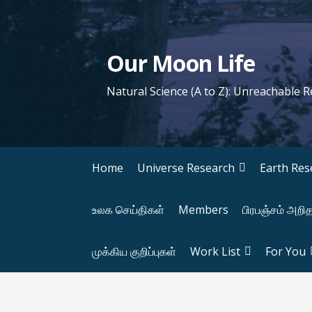
S
k
i
Our Moon Life
p
t
Natural Science (A to Z): Unreachable 
o
c
o
n
Home
Universe Research
Earth Res
t
e
உலக செய்திகள்
Members
பிரபஞ்சம் அறி
n
t
முக்கிய குறிப்புகள்
Work List
For You