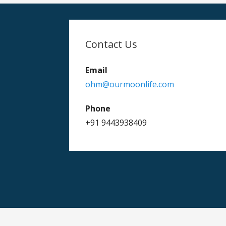
b
er
l
e
o
o
Contact Us
k
Email
ohm@ourmoonlife.com
Phone
+91 9443938409