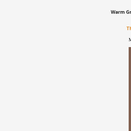
Warm Gre
Th