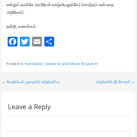
என்றும் நமக்கே (உயிரியல் வாழ்வியலுக்கே) சொந்தம் என்பதை
அறிவோம்.
நன்றி, வணக்கம்.
F
T
E
S
ac
w
m
h
e
itt
ai
ar
Posted in:
translation
,
Universe and Moon Research
b
er
l
e
o
← வேதியியல் முறையில் சுத்திகரிப்பு
சந்திரனில் நீர் சேகரம் →
P
o
o
k
s
Leave a Reply
t
n