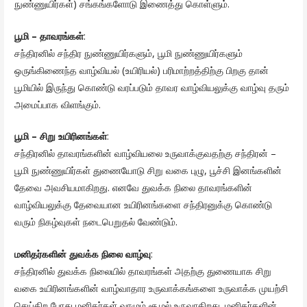
நுண்ணுயிர்கள்) சங்கங்களோடு இணைத்து கொள்ளும்.
பூமி – தாவரங்கள்
:
சந்திரனில் சந்திர நுண்ணுயிர்களும், பூமி நுண்ணுயிர்களும்
ஒருங்கிணைந்த வாழ்வியல் (உயிரியல்) பரிமாற்றத்திற்கு பிறகு தான்
பூமியில் இருந்து கொண்டு வரப்படும் தாவர வாழ்வியலுக்கு வாழ்வு தரும்
அமைப்பாக விளங்கும்.
பூமி – சிறு உயிரினங்கள்
:
சந்திரனில் தாவரங்களின் வாழ்வியலை உருவாக்குவதற்கு சந்திரன் –
பூமி நுண்ணுயிர்கள் துணையோடு சிறு வகை புழு, பூச்சி இனங்களின்
தேவை அவசியமாகிறது. எனவே துவக்க நிலை தாவரங்களின்
வாழ்வியலுக்கு தேவையான உயிரினங்களை சந்திரனுக்கு கொண்டு
வரும் நிகழ்வுகள் நடைபெறுதல் வேண்டும்.
மனிதர்களின் துவக்க நிலை வாழ்வு
:
சந்திரனில் துவக்க நிலையில் தாவரங்கள் அதற்கு துணையாக சிறு
வகை உயிரினங்களின் வாழ்வாதார உருவாக்கங்களை உருவாக்க முயற்சி
செய்கிற போது மனிதர்கள் வாழும் சூழல் உருவாகிறது. மனிதர்களின்