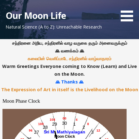
S
k
Our Moon Life
i
Natural Science (A to Z): Unreachable Research
p
t
o
சந்திரனை அறிய, சந்திரனில் வாழ வருகை தரும் அனைவருக்கும்
c
🙏 வணக்கம் 🙏
o
கலையின் வெளிப்பாடே சந்திரனில் வாழ்வாதாரம்
n
Warm Greetings Everyone coming to Know (Learn) and Live
t
on the Moon.
e
🙏 Thanks 🙏
n
The Expression of Art in itself is the Livelihood on the Moon
t