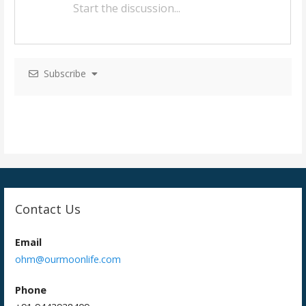
a
v
i
Subscribe
g
a
t
i
o
n
Contact Us
Email
ohm@ourmoonlife.com
Phone