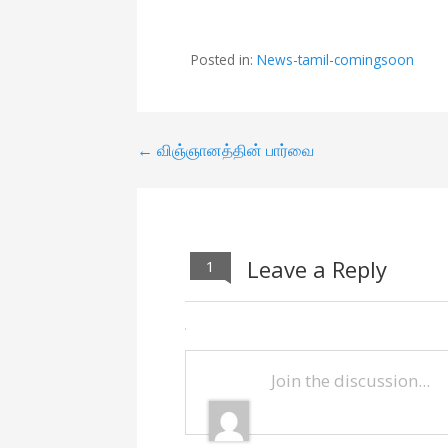
ac
w
m
h
e
itt
ai
ar
Posted in:
News-tamil-comingsoon
b
er
l
e
o
o
← விஞ்ஞானத்தின் பார்வை
P
k
o
s
Leave a Reply
1
t
n
a
v