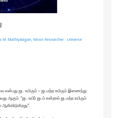
ை
hi M. Mathiyalagan, Moon Researcher - Universe
ார்வை என்பது ஜட உயிரும் – ஜடமற்ற உயிரும் இணைந்து
 ஆகும். “ஜட உயிர் ஜடம் என்றால் ஜடமற்ற உயிரும்
ம் ஆகிவிடுகிறது”.