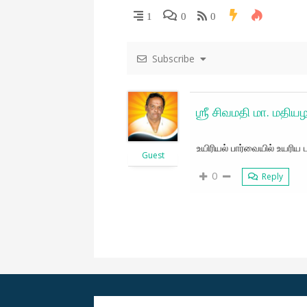
i
1
0
0
g
Subscribe
a
t
ஶ்ரீ சிவமதி மா. மதிய
i
உயிரியல் பார்வையில் உயரிய 
Guest
o
0
Reply
n