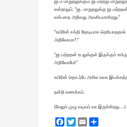
ஜடம் மாறுதலுக்கும், ஜடமற்றது மாறுத
என்றாலும், “ஜட மாறுதலுக்கு ஜடமற்றதன்
என்பதை அறிவது அவசியமாகிறது.”
“உயிரின் சக்தி நேரடியாக தெரியாததா
அறிவோமா?.”
“ஜடமற்றதன் உடலுக்குள் இருக்கும் உ
அறிவோமே!.”
உயிரின் தொடர்பே அகில உலக இயக்கத
நன்றி வணக்கம்.
(மேலும் முழு வடிவம் வர இருக்கிறது…..)
F
T
E
S