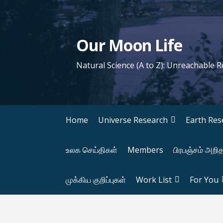
S
k
i
Our Moon Life
p
t
Natural Science (A to Z): Unreachable 
o
c
o
n
Home
Universe Research
Earth Res
t
e
உலக செய்திகள்
Members
பிரபஞ்சம் அறி
n
t
முக்கிய குறிப்புகள்
Work List
For You