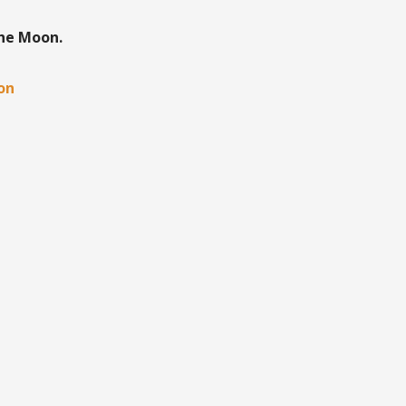
the Moon.
oon