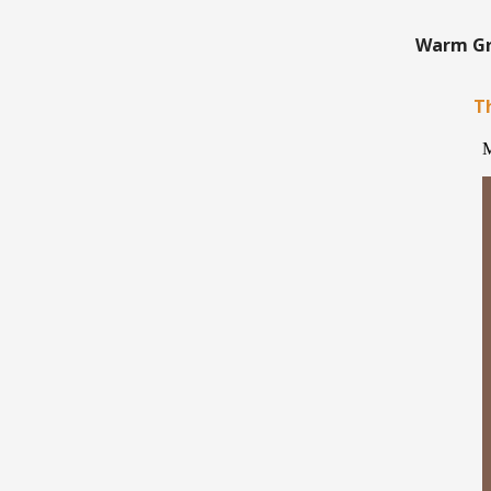
Warm Gre
Th