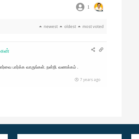
1
newest
oldest
most voted
ழகன்
பார்வை பார்க்க வாருங்கள். நன்றி. வணக்கம் .
7 years ago