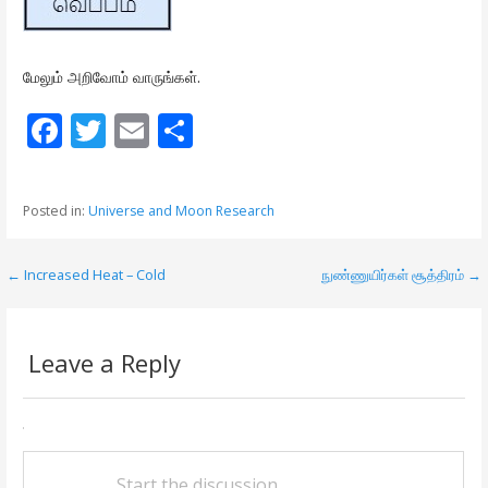
மேலும் அறிவோம் வாருங்கள்.
F
T
E
S
ac
w
m
h
e
itt
ai
ar
Posted in:
Universe and Moon Research
b
er
l
e
o
← Increased Heat – Cold
நுண்ணுயிர்கள் சூத்திரம் →
P
o
o
k
s
Leave a Reply
t
n
a