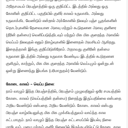
அதேசமயம் பிரபஞ்சத்தில் ஒரு குறிப்பிட்ட இடத்தில் அல்லது ஒரு
கோளின் குறிப்பிட்ட பகுதியில் குளிர் காலம் உருவாகிட அல்லது
உருவாக்கிட வேண்டும் என்றால் அக்கோளில் நிலவும் பஞ்ச பூதங்களின்
தொடர்புகளில் தேவையான அளவு மற்றும் கூடுதலான அளவு குளிரை
(நீரின் தன்மை) வெளிப்படுத்திடவும் மற்றும் மிக மிக குறைந்த அளவில்
வெப்பம் நிலவுதல் எனும் நிகழ்வுகளில் இணைதல் அவசியம் ஆகிறது.
இதைத்தான் இங்கு குறிப்பிடுகிறோம். அதாவது குளிரின் தன்மை
உருவான இடத்தில் அல்லது உருவாக வேண்டிய இடத்தில் கூடுதலான
குளிரும், காற்றும், மிக மிக குறைந்த அளவில் வெப்பமும் ஒன்றுடன்
ஒன்று இணைந்து இயங்க (பரிமாறுதல்) வேண்டும்.
கோடை காலம் – வெப்ப நிலை
:
நாம் வாழும் இந்த பிரபஞ்சத்தில், பிரபஞ்சம் முழுவதிலும் ஒரே சமயத்தில்
கோடை காலம் (வெப்பத்தின் தன்மை) நிறைந்து இருப்பதில்லை என்பதை
அறிய வேண்டும் என்பதை அறிய வேண்டும். கோடை காலம் என்பது
பிரபஞ்ச வாழ்வியலுக்கு மிக மிக முக்கியத்துவம் வாய்ந்த கால
கட்டமாகும். நாம் வாழும் இந்த பிரபஞ்ச கட்டமைப்பில் இயல்பு நிலை
மாறிடவும், மழை மற்றும் குளிர் நிலையில் இருந்து விடுபட்டு கோடை கால