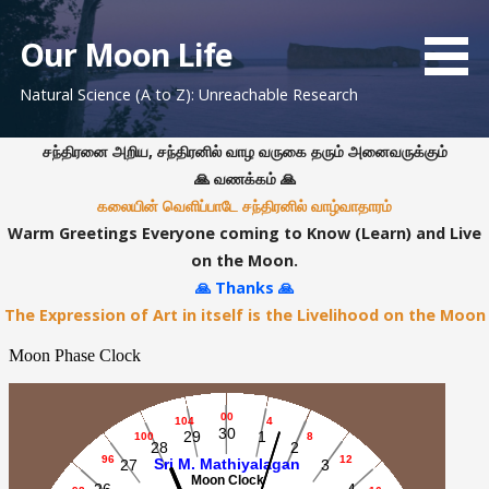
S
k
Our Moon Life
i
Natural Science (A to Z): Unreachable Research
p
t
o
சந்திரனை அறிய, சந்திரனில் வாழ வருகை தரும் அனைவருக்கும்
c
🙏 வணக்கம் 🙏
o
கலையின் வெளிப்பாடே சந்திரனில் வாழ்வாதாரம்
n
Warm Greetings Everyone coming to Know (Learn) and Live
t
on the Moon.
e
🙏 Thanks 🙏
n
The Expression of Art in itself is the Livelihood on the Moon
t