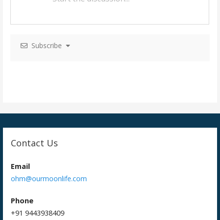
v
i
Subscribe
g
a
t
i
o
n
Contact Us
Email
ohm@ourmoonlife.com
Phone
+91 9443938409