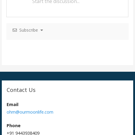
i
g
a
Subscribe
t
i
o
n
Contact Us
Email
ohm@ourmoonlife.com
Phone
+91 9443938409