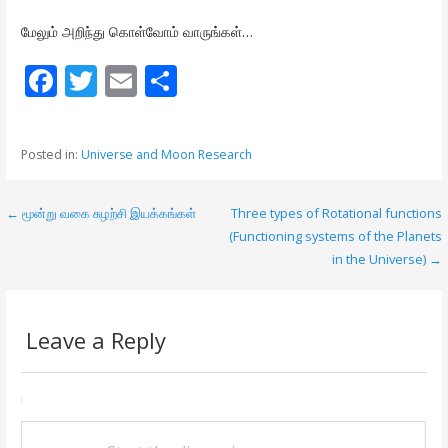
மேலும் அறிந்து கொள்வோம் வாருங்கள்…
F
T
E
S
ac
w
m
h
e
itt
ai
ar
Posted in:
Universe and Moon Research
b
er
l
e
o
← மூன்று வகை சுழற்சி இயக்கங்கள்
Three types of Rotational functions
P
o
(Functioning systems of the Planets
o
in the Universe) →
k
s
t
Leave a Reply
n
a
v