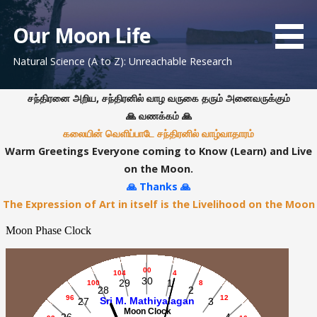
S
k
Our Moon Life
i
Natural Science (A to Z): Unreachable Research
p
t
o
சந்திரனை அறிய, சந்திரனில் வாழ வருகை தரும் அனைவருக்கும்
c
🙏 வணக்கம் 🙏
o
கலையின் வெளிப்பாடே சந்திரனில் வாழ்வாதாரம்
n
Warm Greetings Everyone coming to Know (Learn) and Live
t
on the Moon.
e
🙏 Thanks 🙏
n
The Expression of Art in itself is the Livelihood on the Moon
t