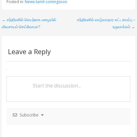
Posted in:
News-tamil-comingsoon
b
er
l
e
o
← சந்திரனில் செயற்கை மழையில்
சந்திரனில் வாழ்வாதார கட்டமைப்பு –
P
o
விவசாயம் செய்வோமா?
உருவாக்கம் →
o
k
s
Leave a Reply
t
n
a
v
i
g
Subscribe
a
t