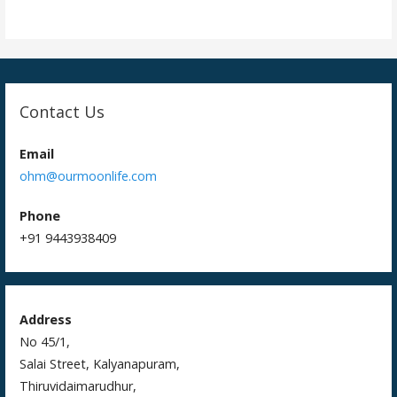
i
o
n
Contact Us
Email
ohm@ourmoonlife.com
Phone
+91 9443938409
Address
No 45/1,
Salai Street, Kalyanapuram,
Thiruvidaimarudhur,