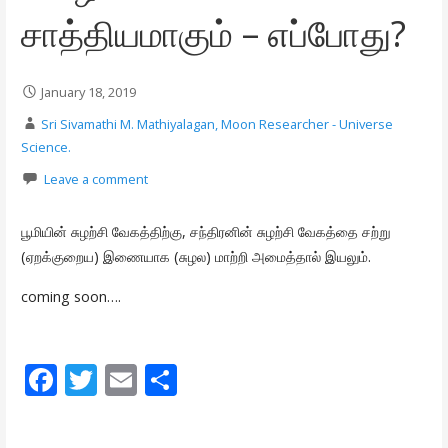
சாத்தியமாகும் – எப்போது?
January 18, 2019
Sri Sivamathi M. Mathiyalagan, Moon Researcher - Universe
Science.
Leave a comment
பூமியின் சுழற்சி வேகத்திற்கு, சந்திரனின் சுழற்சி வேகத்தை சற்று
(ஏறக்குறைய) இணையாக (சுழல) மாற்றி அமைத்தால் இயலும்.
coming soon….
F
T
E
S
ac
w
m
h
e
itt
ai
ar