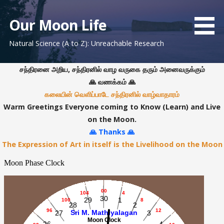
S
k
Our Moon Life
i
Natural Science (A to Z): Unreachable Research
p
t
o
சந்திரனை அறிய, சந்திரனில் வாழ வருகை தரும் அனைவருக்கும்
c
🙏 வணக்கம் 🙏
o
கலையின் வெளிப்பாடே சந்திரனில் வாழ்வாதாரம்
n
Warm Greetings Everyone coming to Know (Learn) and Live
t
on the Moon.
e
🙏 Thanks 🙏
n
The Expression of Art in itself is the Livelihood on the Moon
t