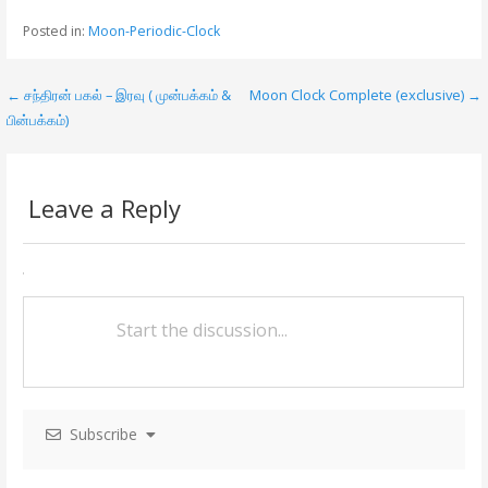
e
itt
ai
ar
Posted in:
Moon-Periodic-Clock
b
er
l
e
o
← சந்திரன் பகல் – இரவு ( முன்பக்கம் &
Moon Clock Complete (exclusive) →
P
o
பின்பக்கம்)
o
k
s
Leave a Reply
t
n
a
v
i
g
Subscribe
a