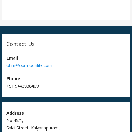
t
i
o
n
Contact Us
Email
ohm@ourmoonlife.com
Phone
+91 9443938409
Address
No 45/1,
Salai Street, Kalyanapuram,