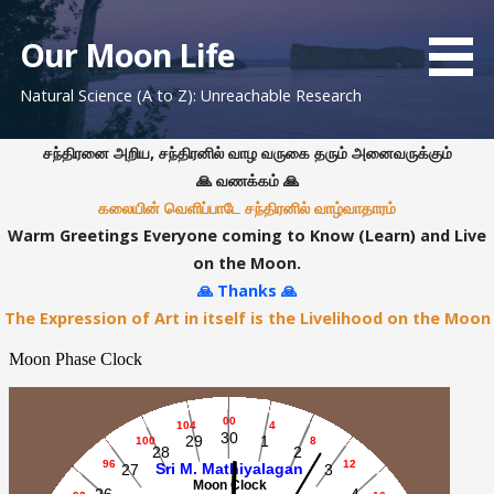
S
k
Our Moon Life
i
Natural Science (A to Z): Unreachable Research
p
t
o
சந்திரனை அறிய, சந்திரனில் வாழ வருகை தரும் அனைவருக்கும்
c
🙏 வணக்கம் 🙏
o
கலையின் வெளிப்பாடே சந்திரனில் வாழ்வாதாரம்
n
Warm Greetings Everyone coming to Know (Learn) and Live
t
on the Moon.
e
🙏 Thanks 🙏
n
The Expression of Art in itself is the Livelihood on the Moon
t