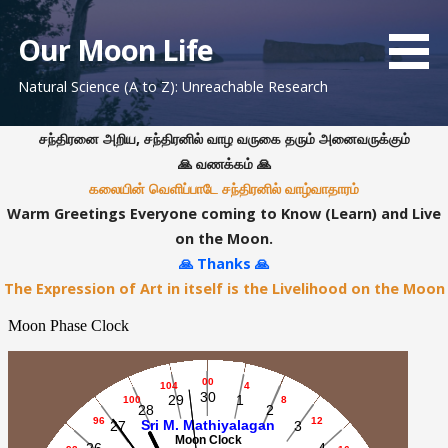
S
k
Our Moon Life
i
Natural Science (A to Z): Unreachable Research
p
t
o
சந்திரனை அறிய, சந்திரனில் வாழ வருகை தரும் அனைவருக்கும்
c
🙏 வணக்கம் 🙏
o
கலையின் வெளிப்பாடே சந்திரனில் வாழ்வாதாரம்
n
Warm Greetings Everyone coming to Know (Learn) and Live
t
on the Moon.
e
🙏 Thanks 🙏
n
The Expression of Art in itself is the Livelihood on the Moon
t