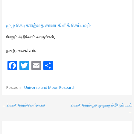
முழு கெடிகாரத்தை காண கிளிக் செய்யவும்
மேலும் அறிவோம் வாருங்கள்,
நன்றி, வணக்கம்.
F
T
E
S
ac
w
m
h
e
itt
ai
ar
Posted in:
Universe and Moon Research
b
er
l
e
o
← 2 மணி நேரம் பௌர்ணமி
2 மணி நேரம் பூமி முழுவதும் இருள் மயம்
P
o
→
o
k
s