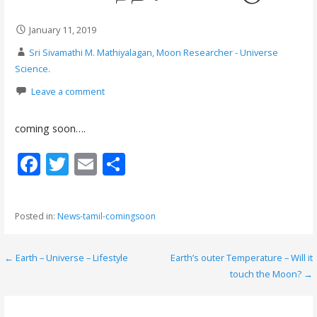
January 11, 2019
Sri Sivamathi M. Mathiyalagan, Moon Researcher - Universe
Science.
Leave a comment
coming soon….
F
T
E
S
ac
w
m
h
e
itt
ai
ar
Posted in:
News-tamil-comingsoon
b
er
l
e
o
← Earth – Universe – Lifestyle
Earth’s outer Temperature – Will it
P
o
touch the Moon? →
o
k
s