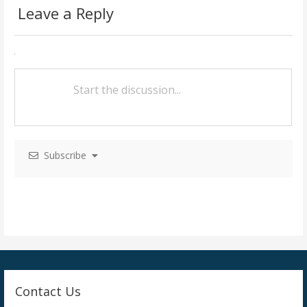
Leave a Reply
t
n
a
v
i
g
Subscribe
a
t
i
o
n
Contact Us