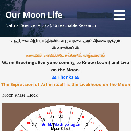
S
k
Our Moon Life
i
Natural Science (A to Z): Unreachable Research
p
t
o
சந்திரனை அறிய, சந்திரனில் வாழ வருகை தரும் அனைவருக்கும்
c
🙏 வணக்கம் 🙏
o
கலையின் வெளிப்பாடே சந்திரனில் வாழ்வாதாரம்
n
Warm Greetings Everyone coming to Know (Learn) and Live
t
on the Moon.
e
🙏 Thanks 🙏
n
The Expression of Art in itself is the Livelihood on the Moon
t