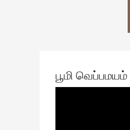
பூமி வெப்பமயம