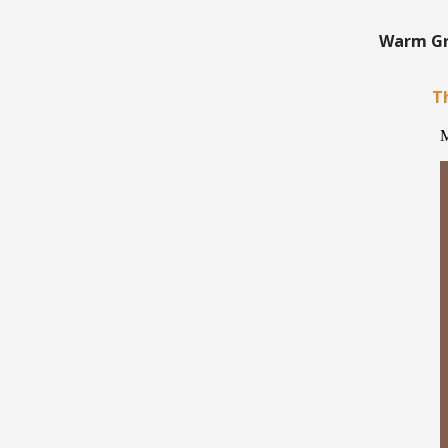
Warm Gre
Th