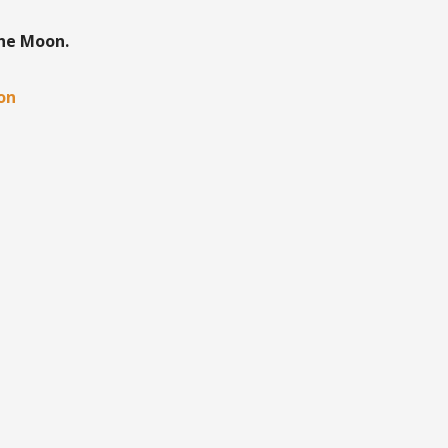
the Moon.
oon