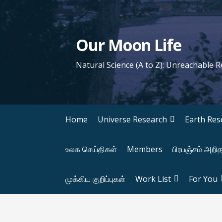
S
k
i
Our Moon Life
p
t
Natural Science (A to Z): Unreachable 
o
c
o
n
Home
Universe Research
Earth Res
t
e
உலக செய்திகள்
Members
பிரபஞ்சம் அறி
n
t
முக்கிய குறிப்புகள்
Work List
For You