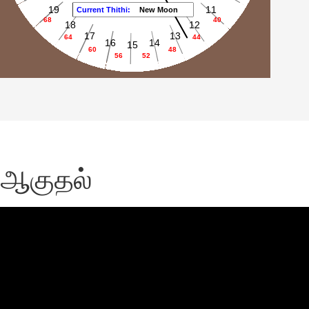
் ஆகுதல்